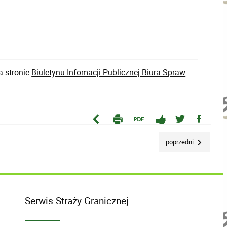
a stronie
Biuletynu Infomacji Publicznej Biura Spraw
poprzedni
Serwis Straży Granicznej