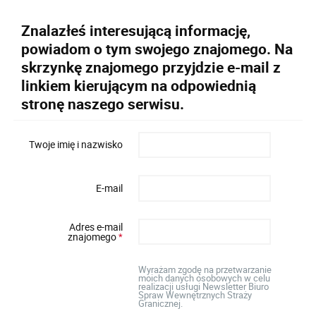
Znalazłeś interesującą informację,
powiadom o tym swojego znajomego. Na
skrzynkę znajomego przyjdzie e-mail z
linkiem kierującym na odpowiednią
stronę naszego serwisu.
Twoje imię i nazwisko
E-mail
Adres e-mail
znajomego
*
Wyrażam zgodę na przetwarzanie
moich danych osobowych w celu
realizacji usługi Newsletter Biuro
Spraw Wewnętrznych Straży
Granicznej.